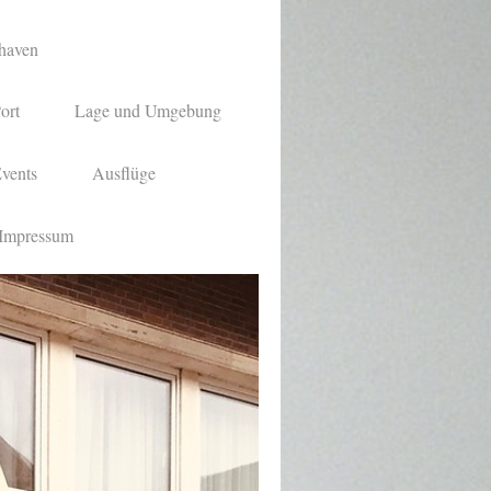
shaven
ort
Lage und Umgebung
vents
Ausflüge
Impressum